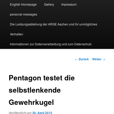
English Homepage
Gallery
Impressum
personal messages
Die Leistungsabteilung der ARGE Aachen und ihr unmögliches
Verhalten
Informationen zur Datenverarbeitung und zum Datenschutz
Beitragsnavigation
←
Zurück
Weiter
→
Pentagon testet die
selbstlenkende
Gewehrkugel
Veröffentlicht am
30. April 2015