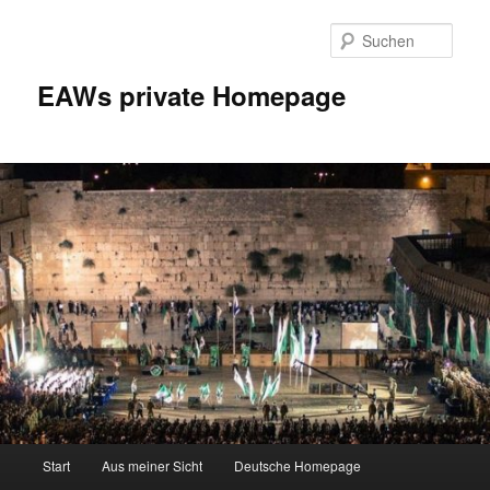
Zum
Inhalt
Such
wechseln
EAWs private Homepage
Hauptmenü
Start
Aus meiner Sicht
Deutsche Homepage