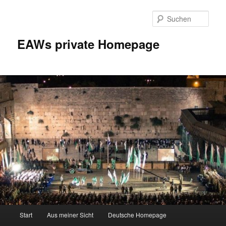
Zum
Inhalt
Such
wechseln
EAWs private Homepage
Hauptmenü
Start
Aus meiner Sicht
Deutsche Homepage