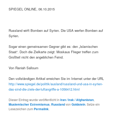
SPIEGEL ONLINE, 06.10.2015
Russland wirft Bomben auf Syrien. Die USA werfen Bomben auf
Syrien.
Sogar einen gemeinsamen Gegner gibt es: den „Islamischen
Staat“. Doch die Zielkarte zeigt: Moskaus Flieger treffen zum
Großteil nicht den angeblichen Feind.
Von Raniah Salloum
Den vollständigen Artikel erreichen Sie im Internet unter der URL
http://www.spiegel.de/politik/ausland/russland-und-usa-in-syrien-
das-sind-die-ziele-der-luftangriffe-a-1056412.html
Dieser Eintrag wurde veröffentlicht in
Iran / Irak / Afghanistan
,
Muslemischer Extremismus
,
Russland
von
Goldstein
. Setze ein
Lesezeichen zum
Permalink
.