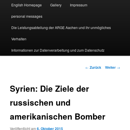
English Homepage
Gallery
Impressum
personal messages
Die Leistungsabteilung der ARGE Aachen und ihr unmögliches
Verhalten
Informationen zur Datenverarbeitung und zum Datenschutz
Beitragsnavigation
←
Zurück
Weiter
→
Syrien: Die Ziele der
russischen und
amerikanischen Bomber
Veröffentlicht am
6. Oktober 2015