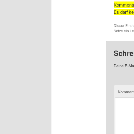
Kommentar:
Es darf k
Dieser Eintr
Setze ein L
Schre
Deine E-Mai
Komment