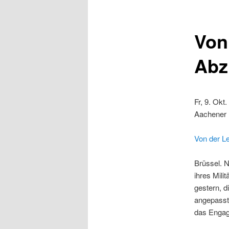
Von
Abz
Fr, 9. Okt
Aachener N
Von der L
Brüssel. N
ihres Mili
gestern, 
angepasst 
das Engage