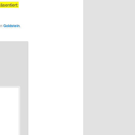
äsentiert:
on
Goldstein
.