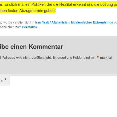
 Endlich mal ein Politiker, der die Realität erkennt und die Lösung pr
einen festen Abzugstermin geben!
ag wurde veröffentlicht in
Iran / Irak / Afghanistan
,
Muslemischer Extremismus
v
esezeichen zum
Permalink
.
ibe einen Kommentar
*
l-Adresse wird nicht veröffentlicht.
Erforderliche Felder sind mit
markiert
*
ar