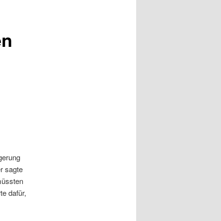
en
ngerung
er sagte
müssten
e dafür,