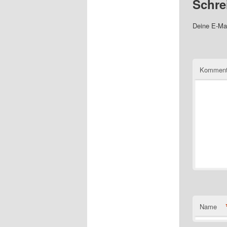
Schre
Deine E-Mai
Komment
Name