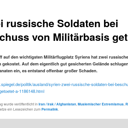
i russische Soldaten bei
chuss von Militärbasis get
ff auf den wichtigsten Militärflugplatz Syriens hat zwei russisch
 gekostet. Auf dem eigentlich gut gesicherten Gelände schluge
naten ein, es entstand offenbar großer Schaden.
.spiegel.de/politik/ausland/syrien-zwei-russische-soldaten-bei-besch
getoetet-a-1186148.html
ag wurde veröffentlicht in
Iran / Irak / Afghanistan
,
Muslemischer Extremismus
,
R
Setze ein Lesezeichen zum
Permalink
.