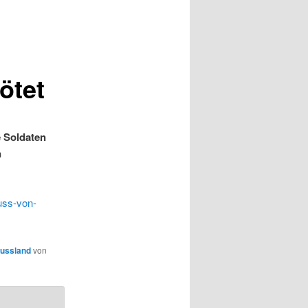
ötet
e Soldaten
n
uss-von-
ussland
von