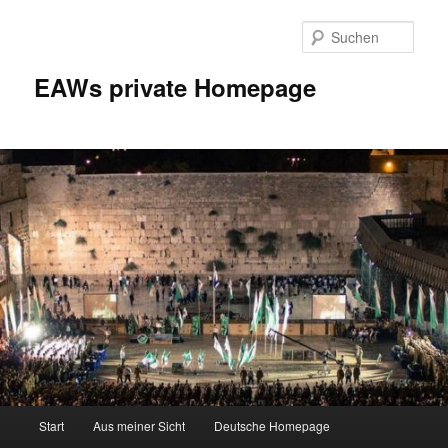
Zum
Inhalt
Such
wechseln
EAWs private Homepage
Hauptmenü
Start
Aus meiner Sicht
Deutsche Homepage