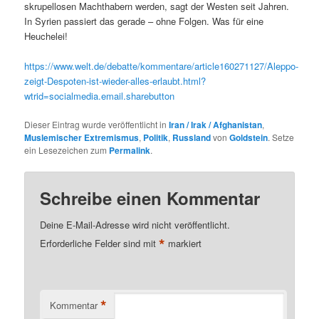
skrupellosen Machthabern werden, sagt der Westen seit Jahren.
In Syrien passiert das gerade – ohne Folgen. Was für eine
Heuchelei!
https://www.welt.de/debatte/kommentare/article160271127/Aleppo-
zeigt-Despoten-ist-wieder-alles-erlaubt.html?
wtrid=socialmedia.email.sharebutton
Dieser Eintrag wurde veröffentlicht in
Iran / Irak / Afghanistan
,
Muslemischer Extremismus
,
Politik
,
Russland
von
Goldstein
. Setze
ein Lesezeichen zum
Permalink
.
Schreibe einen Kommentar
Deine E-Mail-Adresse wird nicht veröffentlicht.
*
Erforderliche Felder sind mit
markiert
*
Kommentar