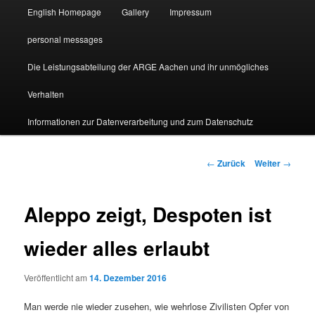
English Homepage
Gallery
Impressum
personal messages
Die Leistungsabteilung der ARGE Aachen und ihr unmögliches
Verhalten
Informationen zur Datenverarbeitung und zum Datenschutz
Beitragsnavigation
←
Zurück
Weiter
→
Aleppo zeigt, Despoten ist
wieder alles erlaubt
Veröffentlicht am
14. Dezember 2016
Man werde nie wieder zusehen, wie wehrlose Zivilisten Opfer von