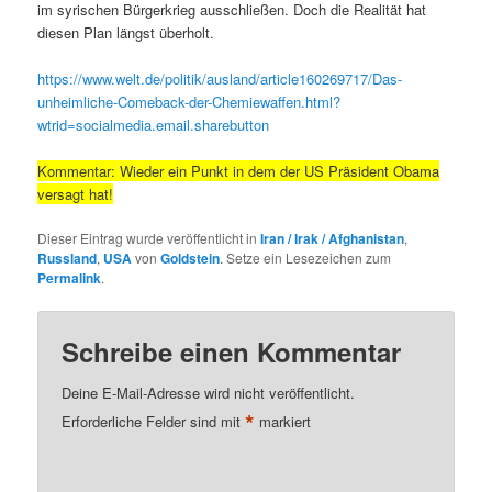
im syrischen Bürgerkrieg ausschließen. Doch die Realität hat
diesen Plan längst überholt.
https://www.welt.de/politik/ausland/article160269717/Das-
unheimliche-Comeback-der-Chemiewaffen.html?
wtrid=socialmedia.email.sharebutton
Kommentar: Wieder ein Punkt in dem der US Präsident Obama
versagt hat!
Dieser Eintrag wurde veröffentlicht in
Iran / Irak / Afghanistan
,
Russland
,
USA
von
Goldstein
. Setze ein Lesezeichen zum
Permalink
.
Schreibe einen Kommentar
Deine E-Mail-Adresse wird nicht veröffentlicht.
*
Erforderliche Felder sind mit
markiert