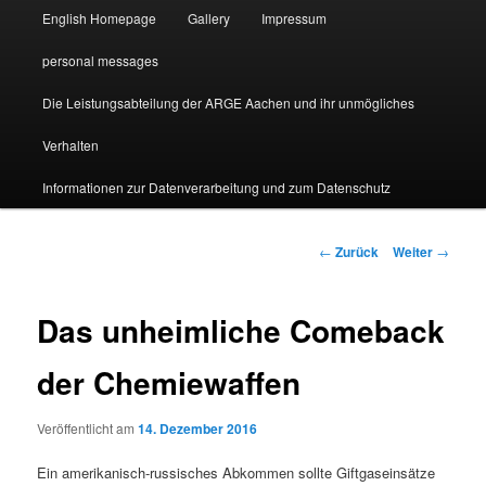
English Homepage
Gallery
Impressum
personal messages
Die Leistungsabteilung der ARGE Aachen und ihr unmögliches
Verhalten
Informationen zur Datenverarbeitung und zum Datenschutz
Beitragsnavigation
←
Zurück
Weiter
→
Das unheimliche Comeback
der Chemiewaffen
Veröffentlicht am
14. Dezember 2016
Ein amerikanisch-russisches Abkommen sollte Giftgaseinsätze