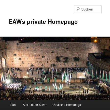
Zum
Inhalt
Such
wechseln
EAWs private Homepage
Hauptmenü
Start
Aus meiner Sicht
Deutsche Homepage