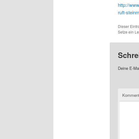
http://www
ruft-stein
Dieser Eintr
Setze ein L
Schre
Deine E-Mai
Komment