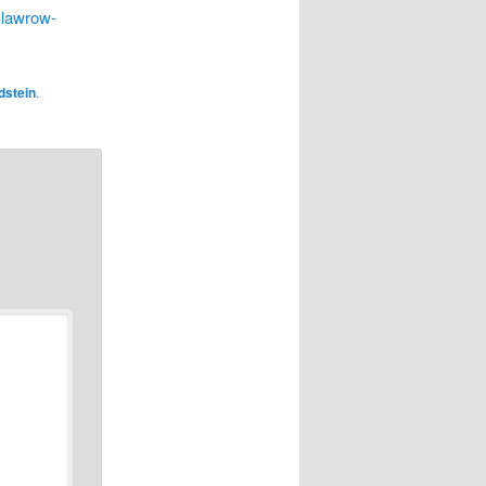
j-lawrow-
dstein
.