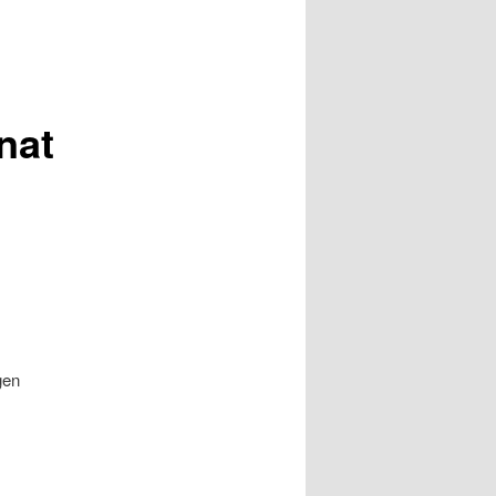
nat
gen