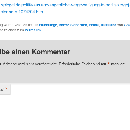
.spiegel.de/politik/ausland/angebliche-vergewaltigung-in-berlin-serge
meier-an-a-1074704.html
ag wurde veröffentlicht in
Flüchtlinge
,
Innere Sicherheit
,
Politik
,
Russland
von
Gol
esezeichen zum
Permalink
.
ibe einen Kommentar
*
l-Adresse wird nicht veröffentlicht.
Erforderliche Felder sind mit
markiert
*
ar