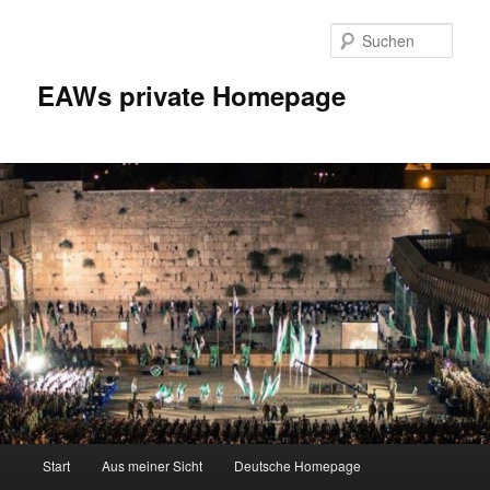
Zum
Inhalt
Such
wechseln
EAWs private Homepage
Hauptmenü
Start
Aus meiner Sicht
Deutsche Homepage