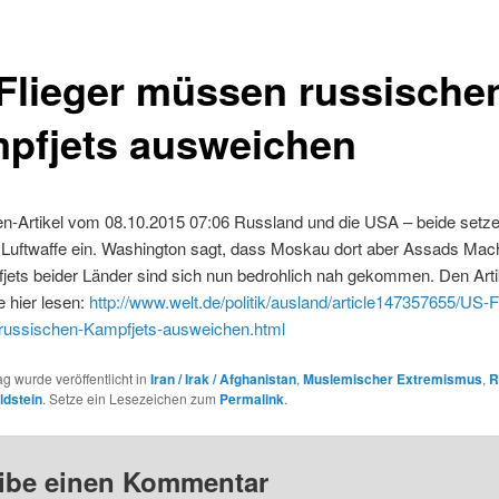
Flieger müssen russische
pfjets ausweichen
en-Artikel vom 08.10.2015 07:06 Russland und die USA – beide setze
 Luftwaffe ein. Washington sagt, dass Moskau dort aber Assads Mach
fjets beider Länder sind sich nun bedrohlich nah gekommen. Den Arti
 hier lesen:
http://www.welt.de/politik/ausland/article147357655/US-F
ussischen-Kampfjets-ausweichen.html
ag wurde veröffentlicht in
Iran / Irak / Afghanistan
,
Muslemischer Extremismus
,
R
ldstein
. Setze ein Lesezeichen zum
Permalink
.
ibe einen Kommentar