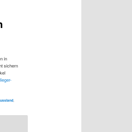
n
n in
t sichern
kel
lieger-
ussland
,