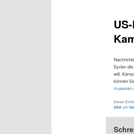
US-
Kam
Nachricht
Syrien die
will. Kamp
können Sie
muessen-r
Dieser Eintr
USA
von
Go
Schre