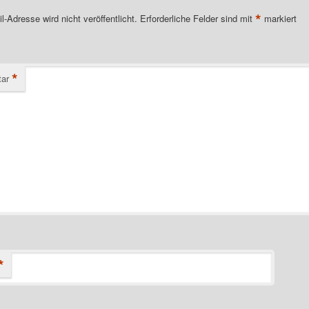
*
l-Adresse wird nicht veröffentlicht.
Erforderliche Felder sind mit
markiert
*
ar
*