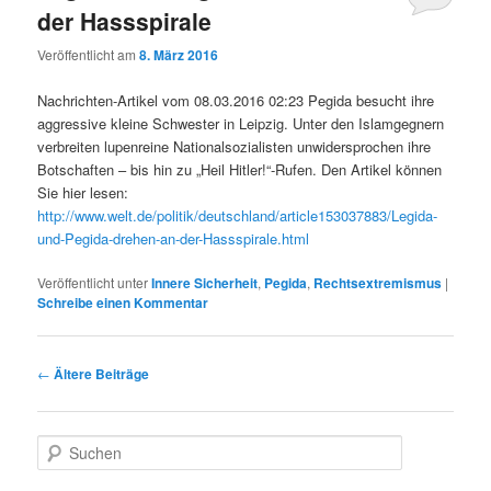
der Hassspirale
Veröffentlicht am
8. März 2016
Nachrichten-Artikel vom 08.03.2016 02:23 Pegida besucht ihre
aggressive kleine Schwester in Leipzig. Unter den Islamgegnern
verbreiten lupenreine Nationalsozialisten unwidersprochen ihre
Botschaften – bis hin zu „Heil Hitler!“-Rufen. Den Artikel können
Sie hier lesen:
http://www.welt.de/politik/deutschland/article153037883/Legida-
und-Pegida-drehen-an-der-Hassspirale.html
Veröffentlicht unter
Innere Sicherheit
,
Pegida
,
Rechtsextremismus
|
Schreibe einen Kommentar
Beitragsnavigation
←
Ältere Beiträge
S
u
c