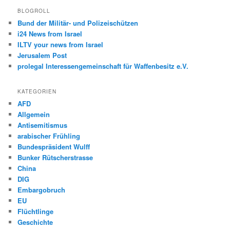
h
BLOGROLL
e
Bund der Militär- und Polizeischützen
n
i24 News from Israel
ILTV your news from Israel
Jerusalem Post
prolegal Interessengemeinschaft für Waffenbesitz e.V.
KATEGORIEN
AFD
Allgemein
Antisemitismus
arabischer Frühling
Bundespräsident Wulff
Bunker Rütscherstrasse
China
DIG
Embargobruch
EU
Flüchtlinge
Geschichte