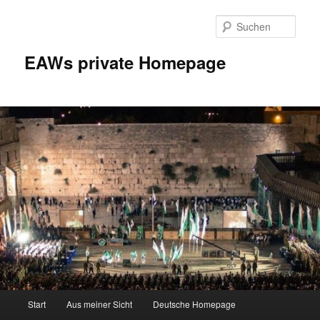
Zum
Zum
Inhalt
sekundären
Such
wechseln
Inhalt
wechseln
EAWs private Homepage
Hauptmenü
Start
Aus meiner Sicht
Deutsche Homepage